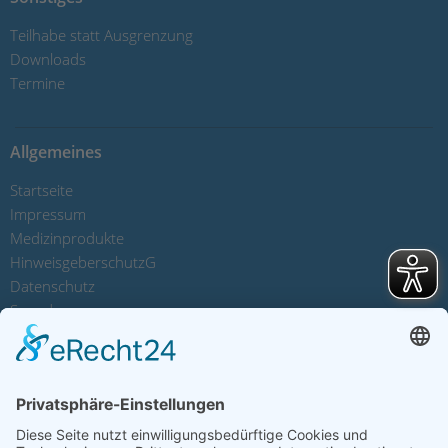
Teilhabe statt Ausgrenzung
Downloads
Termine
Allgemeines
Startseite
Impressum
Medizinprodukte
HinweisgeberschutzG
Datenschutz
Spenden
Sitemap
Kontakt
Spendenkonten