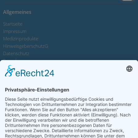
Allgemeines
Startseite
Impressum
Medizinprodukte
HinweisgeberschutzG
Datenschutz
Spenden
Sitemap
Kontakt
Spendenkonten
Lebenshilfe Forchheim e.V.
Sparkasse Forchheim
IBAN: DE24 7635 1040 0020 7311 47
BIC: BYLADEM1FOR