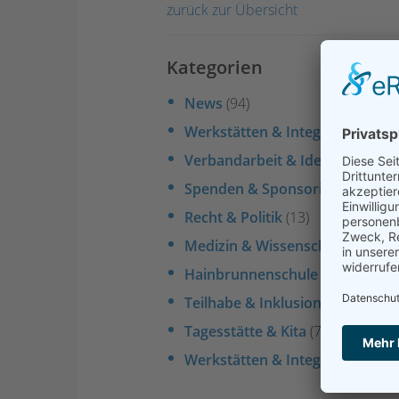
zurück zur Übersicht
Kategorien
News
(94)
Werkstätten & Integra
(39)
Verbandarbeit & Ideelles
(20)
Spenden & Sponsoring
(16)
Recht & Politik
(13)
Medizin & Wissenschaft
(12)
Hainbrunnenschule & SVE
(9)
Teilhabe & Inklusion
(9)
Tagesstätte & Kita
(7)
Werkstätten & Integra
(5)