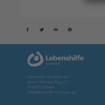
Seite auf Facebook teilen
Seite auf Twitter teilen
per E-Mail
Seite drucken
Lebenshilfe Forchheim e.V.
John-F.-Kennedy-Ring 27c
91301
Forchheim
info@lebenshilfe-forchheim.de