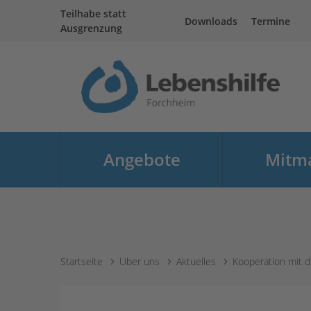
Teilhabe statt
Downloads
Termine
Ausgrenzung
Angebote
Mitm
Menü öffne
Sie sind hier:
Startseite
Über uns
Aktuelles
Kooperation mit 