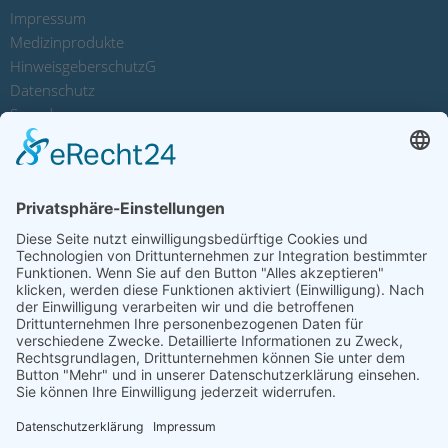
Impressum
Medizinprodukte
HinweisgeberschutzG
Datenschutz
Spenden
Sitemap
Kontakt
Spendenkonten
Lebenshilfe Forchheim e.V.
Sparkasse Forchheim
IBAN: DE24 7635 1040 0020 7311 47
BIC: BYLADEM1FOR
Lebenshilfe Werkstätten Forchheim gGmbH
Sparkasse Forchheim
IBAN: DE80 7635 1040 0000 0287 87