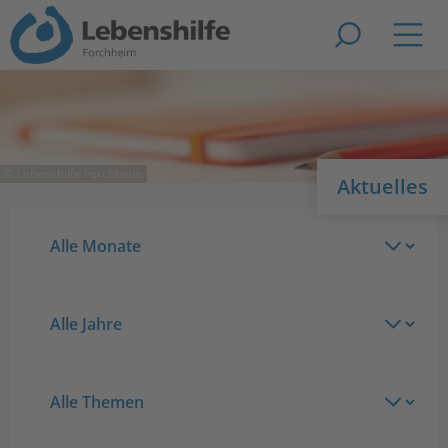
Zur Suche
Navig
© Lebenshilfe Forchheim
Aktuelles
Monate
Alle Monate
Jahre
Alle Jahre
Themen
Alle Themen