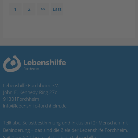
1
2
>>
Last
Lebenshilfe Forchheim e.V.
John-F.-Kennedy-Ring 27c
91301
Forchheim
info@lebenshilfe-forchheim.de
Teilhabe, Selbstbestimmung und Inklusion für Menschen mit
Behinderung – das sind die Ziele der Lebenshilfe Forchheim.
Seit über 50 Jahren setzt sich die Lebenshilfe als