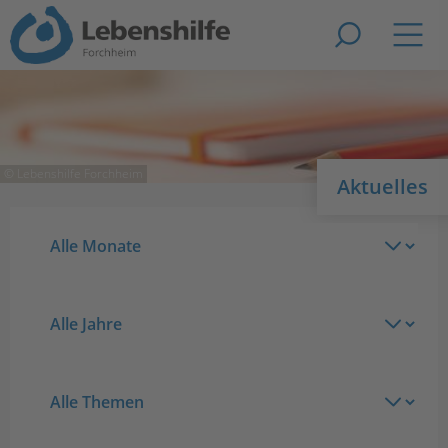
Zur Suche
Navig
© Lebenshilfe Forchheim
Aktuelles
Monate
Alle Monate
Jahre
Alle Jahre
Themen
Alle Themen